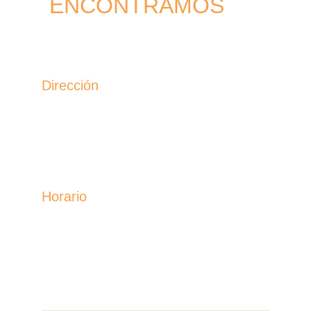
ENCONTRAMOS
Dirección
CALLE CRISTOBAL COLON EDIFICIO 
AGUAMAR LOCAL 6 ALMUÑECAR 
(GRANADA)
Horario
LUNES A DOMINGO 
10:00 a 13:00 - 16:00 a 20:30