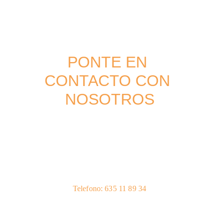
PONTE EN 
CONTACTO CON 
NOSOTROS
Para cualquier consulta o reserva, contáctenos:
labibliotecadelasalmas@gmail.com
Telefono: 635 11 89 34
Your email*